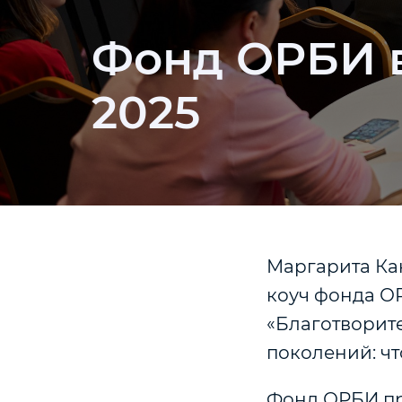
Фонд ОРБИ в
2025
Маргарита Кан
коуч фонда ОР
«Благотворите
поколений: чт
Фонд ОРБИ пр