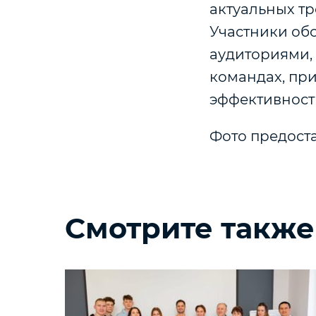
актуальных т
Участники об
аудиториями,
командах, пр
эффективност
Фото предост
Смотрите также