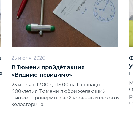
в
Ф
25 июля, 2026
у
В Тюмени пройдёт акция
»
п
«Видимо‑невидимо»
М
25 июля с 12:00 до 15:00 на Площади
О
400‑летия Тюмени любой желающий
р
сможет проверить свой уровень «плохого»
п
холестерина.