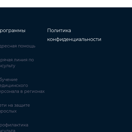
рограммы
Политика
конфиденциальности
дресная помощь
орячая линия по
нсульту
бучение
едицинского
ерсонала в регионах
ети на защите
зрослых
рофилактика
нсульта