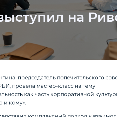
ыступил на Рив
тина, председатель попечительского сове
БИ, провела мастер-класс на тему
льность как часть корпоративной культур
о и кому».
едставил комплексный подход к взаимод