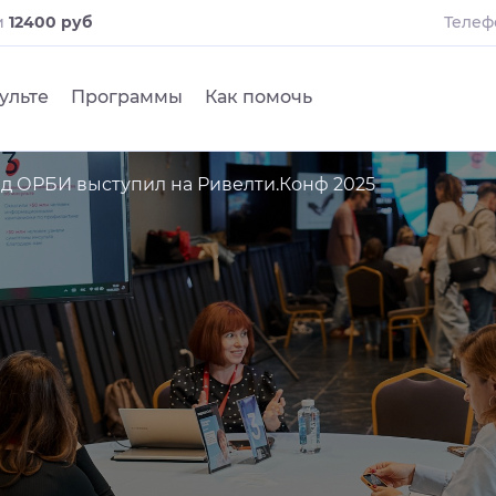
и
12400 руб
Телеф
ульте
Программы
Как помочь
д ОРБИ выступил на Ривелти.Конф 2025