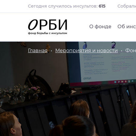
Сегодня случилось инсультов:
615
Собрал
О фонде
Об инс
Главная
Мероприятия и новости
Фон