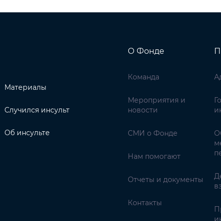
О Фонде
П
Команда
А
Материалы
Мероприятия и
Г
Случился инсульт
новости
и
Об инсульте
СМИ о Фонде
О
м
п
Нам помогают
Д
Отчеты и документы
в
Контакты
П
и