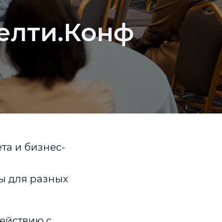
елти.Конф
та и бизнес-
ы для разных
ействию с