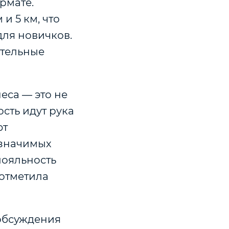
рмате.
и 5 км, что
для новичков.
ительные
еса — это не
ость идут рука
ют
 значимых
лояльность
 отметила
обсуждения