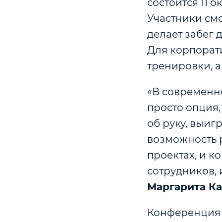
состоится 11 
Участники смо
делает забег 
Для корпорат
тренировки, а
«В современно
просто опция,
об руку, выиг
возможность 
проектах, и 
сотрудников, 
Маргарита К
Конференция 