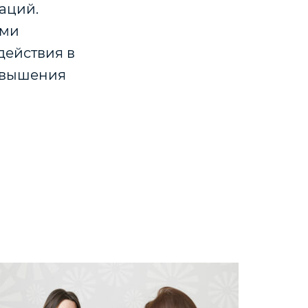
аций.
ыми
действия в
овышения