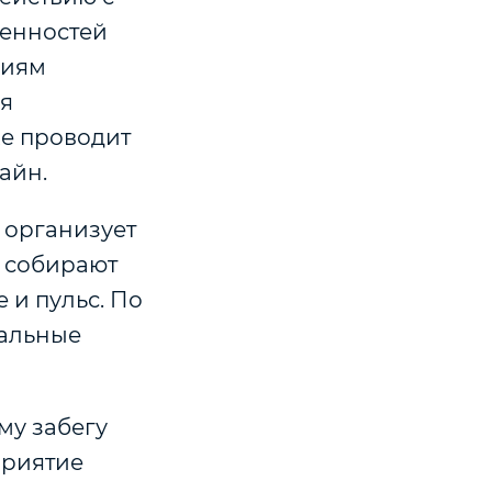
бенностей
ниям
ля
же проводит
айн.
 организует
 собирают
 и пульс. По
уальные
му забегу
приятие