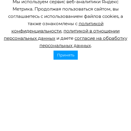
Мы используем сервис веб-аналитики Яндекс
Метрика. Продолжая пользоваться сайтом, вы
Горячая линия по инсульту
соглашаетесь с использованием файлов cookies, а
8 800 707 52 29
также ознакомлены с
политикой
конфиденциальности
,
политикой в отношении
info@orbifond.ru
персональных данных
и даете
согласие на обработку
персональных данных
.
Принять
Подписаться
ОФИЦИАЛЬНЫЙ ОПЕРАТОР ОБРАБОТКИ
ПЕРСОНАЛЬНЫХ ДАННЫХ РЕГИСТРАЦИОННЫЙ
НОМЕР 77-22-133540