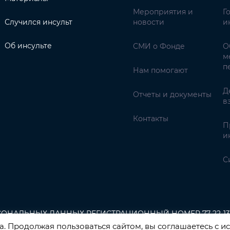
Мероприятия и
Г
Случился инсульт
новости
и
Об инсульте
СМИ о Фонде
О
м
п
Нам помогают
Д
Отчеты и документы
в
Контакты
П
и
С
НАЛЬНЫХ ДАННЫХ РЕГИСТРАЦИОННЫЙ НОМЕР 77-22-13
. Продолжая пользоваться сайтом, вы соглашаетесь с ис