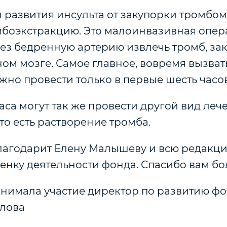
ы развития инсульта от закупорки тромбо
мбоэкстракцию. Это малоинвазивная опер
рез бедренную артерию извлечь тромб, з
ном мозге. Самое главное, вовремя вызват
но провести только в первые шесть часов
часа могут так же провести другой вид леч
то есть растворение тромба.
агодарит Елену Малышеву и всю редакц
енку деятельности фонда. Спасибо вам бо
инимала участие директор по развитию ф
лова