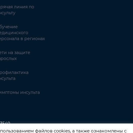
орячая линия по
нсульту
бучение
едицинского
ерсонала в регионах
ети на защите
зрослых
рофилактика
нсульта
имптомы инсульта
3540
пользованием файлов cookies, а также ознакомлены с