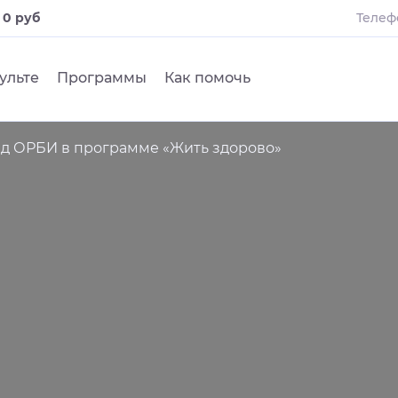
и
0 руб
Телеф
ульте
Программы
Как помочь
д ОРБИ в программе «Жить здорово»