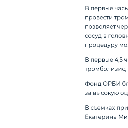
В первые час
провести тро
позволяет че
сосуд в голов
процедуру мож
В первые 4,5 
тромболизис, 
Фонд ОРБИ бл
за высокую оц
В съемках пр
Екатерина Ми