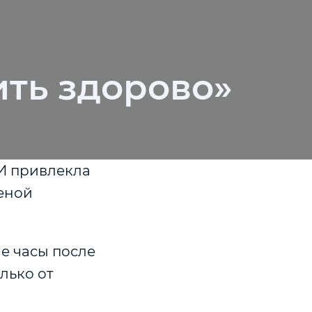
ть здорово»
И привлекла
еной
ые часы после
лько от