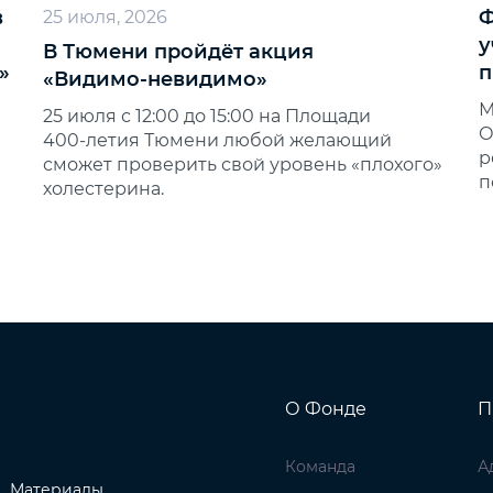
в
Ф
25 июля, 2026
у
В Тюмени пройдёт акция
»
п
«Видимо‑невидимо»
М
25 июля с 12:00 до 15:00 на Площади
О
400‑летия Тюмени любой желающий
р
сможет проверить свой уровень «плохого»
п
холестерина.
О Фонде
П
Команда
А
Материалы