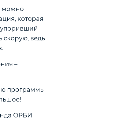
м можно
ация, которая
акупоривший
ь скорую, ведь
.
ения –
ию программы
льшое!
онда ОРБИ