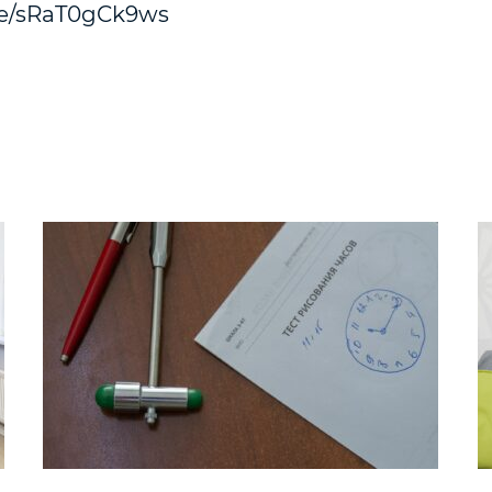
.be/sRaT0gCk9ws