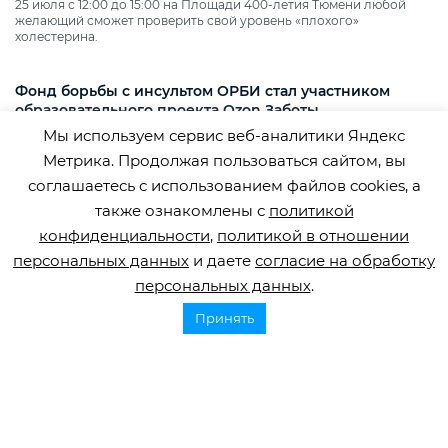
25 июля с 12:00 до 15:00 на Площади 400‑летия Тюмени любой
желающий сможет проверить свой уровень «плохого»
холестерина.
Фонд борьбы с инсультом ОРБИ стал участником
образовательного проекта Ozon Заботы
Мы используем сервис веб-аналитики Яндекс
Медицинский логопед и эксперт фонда ОРБИ Юлия Рудометова
подготовила рекомендации по взаимодействию с посетителями с
Метрика. Продолжая пользоваться сайтом, вы
нарушениями речи.
соглашаетесь с использованием файлов cookies, а
также ознакомлены с
политикой
конфиденциальности
,
политикой в отношении
персональных данных
и даете
согласие на обработку
персональных данных
.
Принять
Горячая линия по инсульту