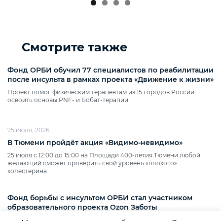
Смотрите также
Фонд ОРБИ обучил 77 специалистов по реабилитации
после инсульта в рамках проекта «Движение к жизни»
Проект помог физическим терапевтам из 15 городов России
освоить основы PNF‑ и Бобат‑терапии.
25 июля, 2026
В Тюмени пройдёт акция «Видимо‑невидимо»
25 июля с 12:00 до 15:00 на Площади 400‑летия Тюмени любой
желающий сможет проверить свой уровень «плохого»
холестерина.
Фонд борьбы с инсультом ОРБИ стал участником
образовательного проекта Ozon Заботы
Медицинский логопед и эксперт фонда ОРБИ Юлия Рудометова