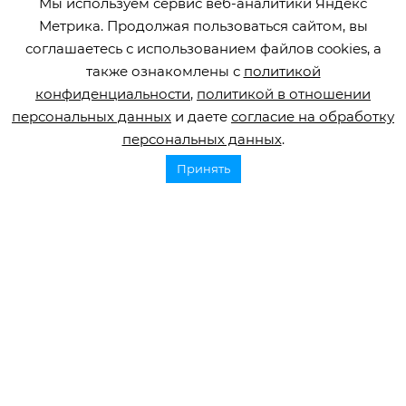
Мы используем сервис веб-аналитики Яндекс
подготовила рекомендации по взаимодействию с посетителями с
Метрика. Продолжая пользоваться сайтом, вы
нарушениями речи.
соглашаетесь с использованием файлов cookies, а
также ознакомлены с
политикой
конфиденциальности
,
политикой в отношении
персональных данных
и даете
согласие на обработку
персональных данных
.
Принять
Горячая линия по инсульту
8 800 707 52 29
info@orbifond.ru