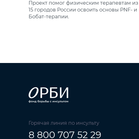
Проект помог физическим терапевтам из
15 городов России освоить основы PNF‑ и
Бобат‑терапии.
Горячая линия по инсульту
8 800 707 52 29