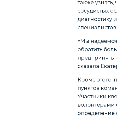
также узнать,
сосудистых ос
диагностику 
специалистов
«Мы надеемся,
обратить боль
предпринять н
сказала Екат
Кроме этого,
пунктов коман
Участники кв
волонтерами 
определение с