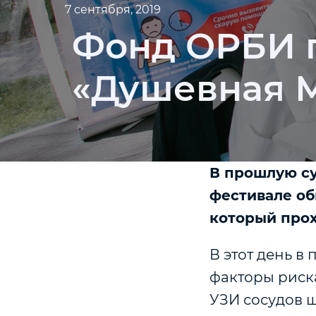
7 сентября, 2019
Фонд ОРБИ п
«Душевная 
В прошлую су
фестивале об
который прох
В этот день в
факторы риска
УЗИ сосудов ш