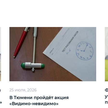
в
Ф
25 июля, 2026
у
В Тюмени пройдёт акция
»
п
«Видимо‑невидимо»