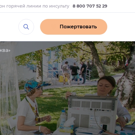
он горячей линии
по инсульту
8 800 707 52 29
Пожертвовать
ква»