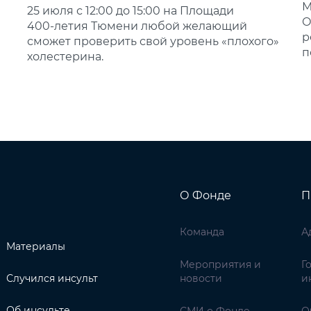
М
25 июля с 12:00 до 15:00 на Площади
О
400‑летия Тюмени любой желающий
р
сможет проверить свой уровень «плохого»
п
холестерина.
О Фонде
П
Команда
А
Материалы
Мероприятия и
Г
Случился инсульт
новости
и
Об инсульте
СМИ о Фонде
О