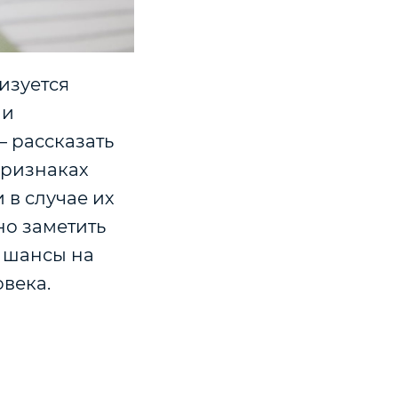
изуется
 и
 рассказать
признаках
в случае их
но заметить
е шансы на
овека.