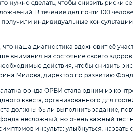
 что нужно сделать, чтобы снизить риски с
ложнений. В течение дня почти 100 чело
и получили индивидуальные консультации
.
 что наша диагностика вдохновит её учас
ше внимания на состояние своего здоров
еобходимые действия, чтобы снизить риск
ерина Милова, директор по развитию Фон
 палатка фонда ОРБИ стала одним из конт
дного квеста, организованного для госте
еста должны были выполнить задание, пов
фонда несложный, но очень важный тест 
имптомов инсульта: улыбнуться, назвать 