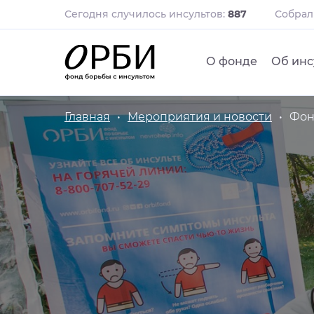
Сегодня случилось инсультов:
887
Собра
О фонде
Об инс
Главная
Мероприятия и новости
Фон