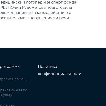
едицинский логопед и эксперт фонда
РБИ Юлия Рудометова подготовила
екомендации по взаимодействию с
осетителями с нарушениями речи.
рограммы
Политика
конфиденциальности
дресная помощь
орячая линия по
нсульту
бучение