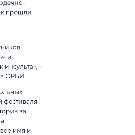
ердечно-
век прошли
тников
ья и
 инсульта», –
да ОРБИ.
рольных
й фестиваля.
торив за
на
своё имя и