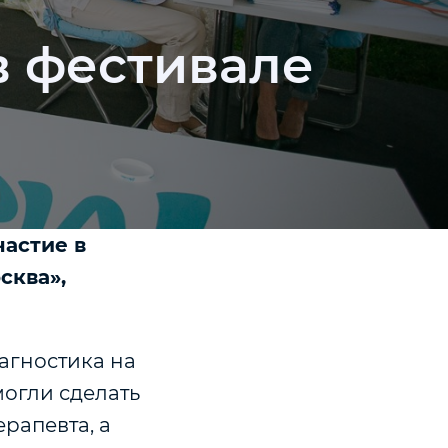
в фестивале
частие в
сква»,
иагностика на
могли сделать
рапевта, а