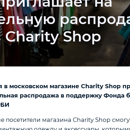
приглашает на
ельную распрод
в Charity Shop
ря в московском магазине Charity Shop п
льная распродажа в поддержку Фонда б
РБИ
е посетители магазина Charity Shop смог
винтажную одежду и аксессуары, которым