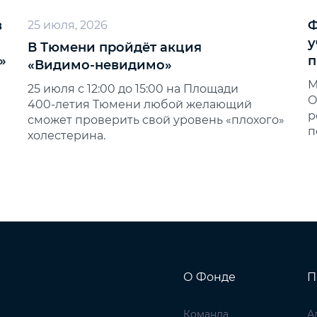
в
Ф
25 июля, 2026
у
В Тюмени пройдёт акция
»
п
«Видимо‑невидимо»
М
25 июля с 12:00 до 15:00 на Площади
О
400‑летия Тюмени любой желающий
р
сможет проверить свой уровень «плохого»
п
холестерина.
О Фонде
П
Команда
А