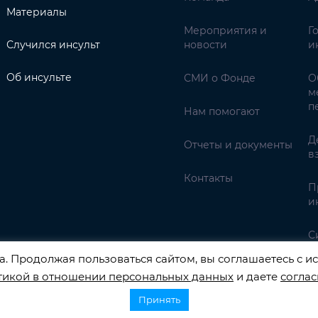
Материалы
Мероприятия и
Г
Случился инсульт
новости
и
Об инсульте
СМИ о Фонде
О
м
п
Нам помогают
Д
Отчеты и документы
в
Контакты
П
и
С
. Продолжая пользоваться сайтом, вы соглашаетесь с ис
тикой в отношении персональных данных
и даете
соглас
Принять
НАЛЬНЫХ ДАННЫХ РЕГИСТРАЦИОННЫЙ НОМЕР 77-22-13