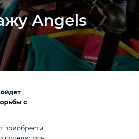
ажу Angels
ройдет
орьбы с
ут приобрести
и поделились