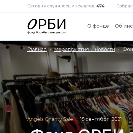
Сегодня случилось инсультов:
474
Собра
О фонде
Об инс
Главная
Мероприятия и новости
Фон
Angels Charity Sale
15 сентября, 2021