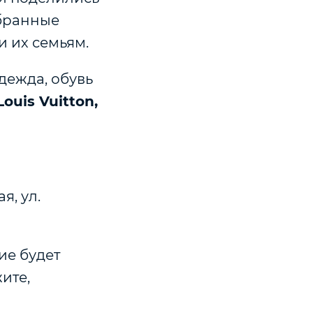
обранные
 и их семьям.
дежда, обувь
Louis Vuitton,
я, ул.
ие будет
ите,