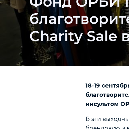
Фонд ОРБИ 
благотворит
Charity Sale 
18-19 сентяб
благотворите
инсультом О
В эти выходны
брендовую и 