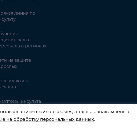
орячая линия по
нсульту
бучение
едицинского
ерсонала в регионах
ети на защите
зрослых
рофилактика
нсульта
имптомы инсульта
пользованием файлов cookies, а также ознакомлены с
ие на обработку персональных данных
.
3540