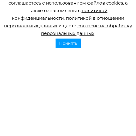
соглашаетесь с использованием файлов cookies, а
также ознакомлены с
политикой
конфиденциальности
,
политикой в отношении
персональных данных
и даете
согласие на обработку
Горячая линия по инсульту
персональных данных
.
8 800 707 52 29
Принять
info@orbifond.ru
Подписаться
ОФИЦИАЛЬНЫЙ ОПЕРАТОР ОБРАБОТКИ