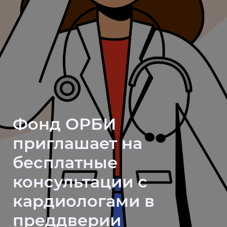
Фонд ОРБИ
приглашает на
бесплатные
консультации с
кардиологами в
преддверии