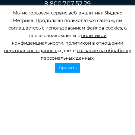
8 800 707 52 29
Мы используем сервис веб-аналитики Яндекс
info@orbifond.ru
Метрика. Продолжая пользоваться сайтом, вы
соглашаетесь с использованием файлов cookies, а
также ознакомлены с
политикой
конфиденциальности
,
политикой в отношении
Подписаться
персональных данных
и даете
согласие на обработку
персональных данных
.
Принять
ОФИЦИАЛЬНЫЙ ОПЕРАТОР ОБРАБОТКИ
ПЕРСОНАЛЬНЫХ ДАННЫХ РЕГИСТРАЦИОННЫЙ
НОМЕР 77-22-133540