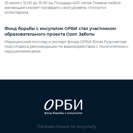
25 июля с 12:00 до 15:00 на Площади 400‑летия Тюмени любой
желающий сможет проверить свой уровень «плохого»
холестерина.
Фонд борьбы с инсультом ОРБИ стал участником
образовательного проекта Ozon Заботы
Медицинский логопед и эксперт фонда ОРБИ Юлия Рудометова
подготовила рекомендации по взаимодействию с посетителями с
нарушениями речи.
Горячая линия по инсульту