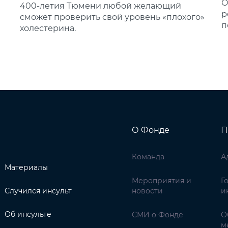
О
400‑летия Тюмени любой желающий
р
сможет проверить свой уровень «плохого»
п
холестерина.
О Фонде
П
Команда
А
Материалы
Мероприятия и
Г
Случился инсульт
новости
и
Об инсульте
СМИ о Фонде
О
м