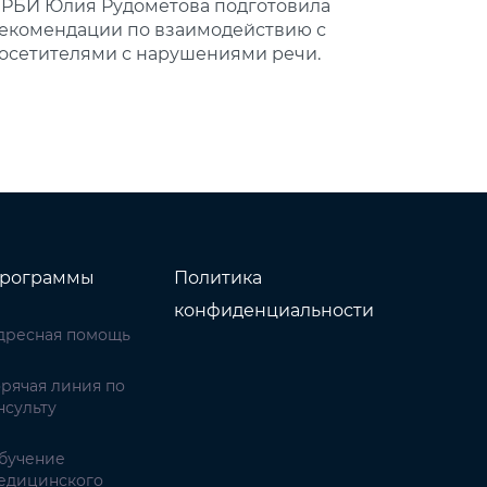
РБИ Юлия Рудометова подготовила
екомендации по взаимодействию с
осетителями с нарушениями речи.
рограммы
Политика
конфиденциальности
дресная помощь
орячая линия по
нсульту
бучение
едицинского