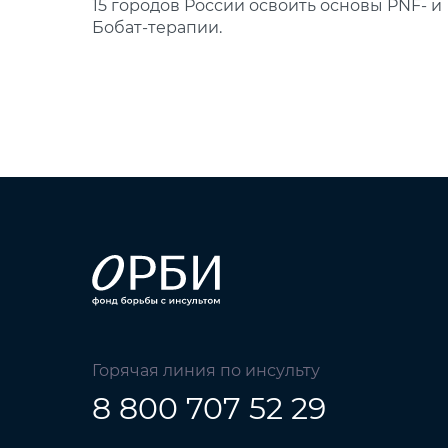
15 городов России освоить основы PNF‑ и
Бобат‑терапии.
Горячая линия по инсульту
8 800 707 52 29