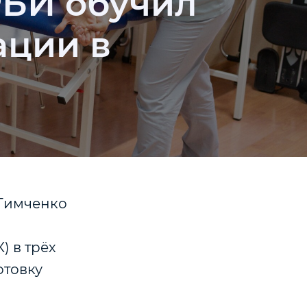
РБИ обучил
ации в
 Тимченко
 в трёх
отовку