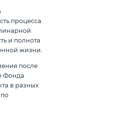
в
сть процесса
плинарной
ть и полнота
енной жизни.
ления после
е Фонда
кта в разных
 по