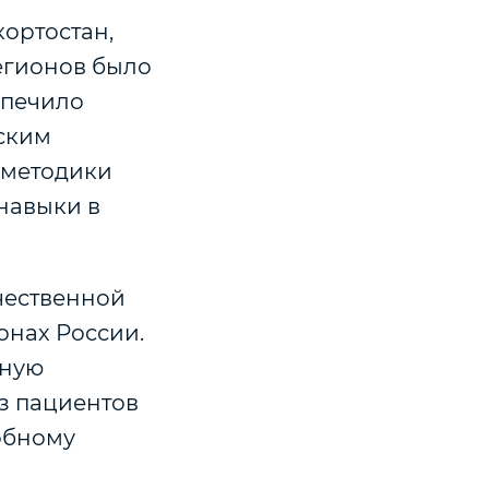
ортостан,
егионов было
спечило
ским
 методики
навыки в
чественной
онах России
.
ьную
из пациентов
обному