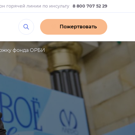
он горячей линии
по инсульту
8 800 707 52 29
Пожертвовать
ержку фонда ОРБИ