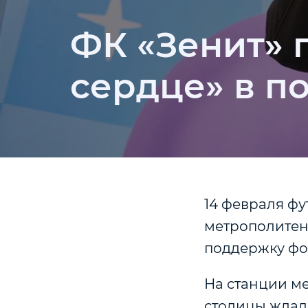
ФК «Зенит» 
сердце» в п
14 февраля фу
метрополитен
поддержку фо
На станции м
столицы ждал