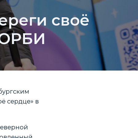
ереги своё
 ОРБИ
рбургским
ё сердце» в
северной
новленный