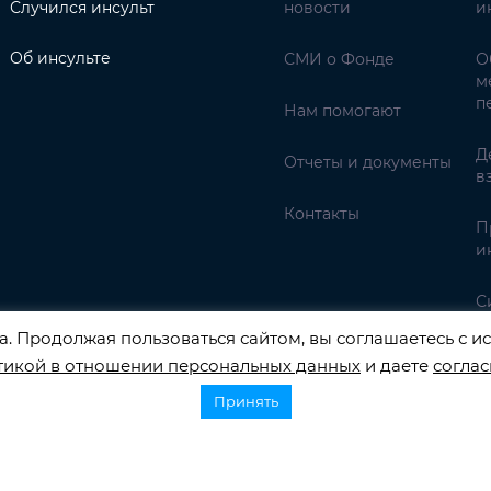
Случился инсульт
новости
и
Об инсульте
СМИ о Фонде
О
м
п
Нам помогают
Д
Отчеты и документы
в
Контакты
П
и
С
. Продолжая пользоваться сайтом, вы соглашаетесь с ис
тикой в отношении персональных данных
и даете
соглас
Принять
НАЛЬНЫХ ДАННЫХ РЕГИСТРАЦИОННЫЙ НОМЕР 77-22-13