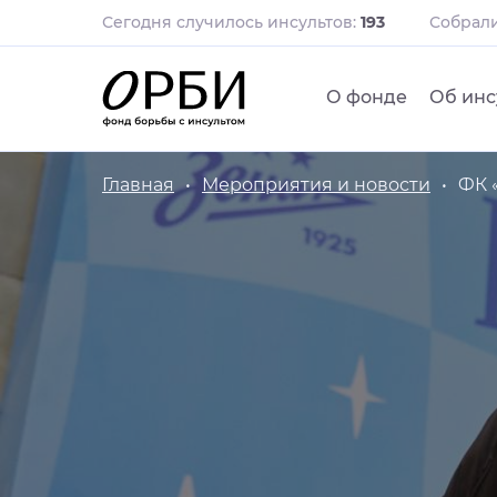
Сегодня случилось инсультов:
193
Собрал
О фонде
Об инс
Главная
Мероприятия и новости
ФК 