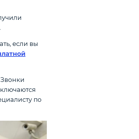
олучили
.
ать, если вы
платной
. Звонки
дключаются
ециалисту по