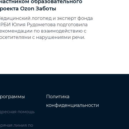
частником образовательного
роекта Ozon Заботы
едицинский логопед и эксперт фонда
РБИ Юлия Рудометова подготовила
екомендации по взаимодействию с
осетителями с нарушениями речи.
рограммы
Политика
конфиденциальности
дресная помощь
орячая линия по