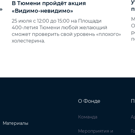
у
В Тюмени пройдёт акция
»
п
«Видимо‑невидимо»
М
25 июля с 12:00 до 15:00 на Площади
О
400‑летия Тюмени любой желающий
р
сможет проверить свой уровень «плохого»
п
холестерина.
О Фонде
П
Команда
А
Материалы
Мероприятия и
Г