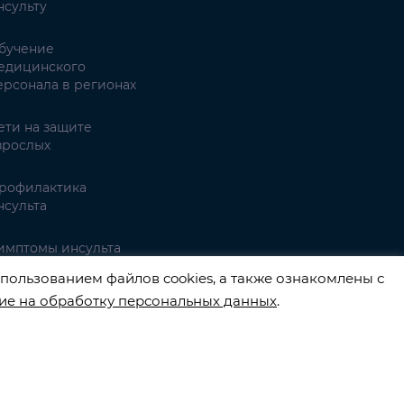
нсульту
бучение
едицинского
ерсонала в регионах
ети на защите
зрослых
рофилактика
нсульта
имптомы инсульта
пользованием файлов cookies, а также ознакомлены с
ие на обработку персональных данных
.
3540