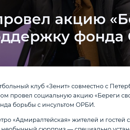
провел акцию «Б
оддержку фонда
тбольный клуб «Зенит» совместно с Пете
ом провел социальную акцию «Береги сво
нда борьбы с инсультом ОРБИ.
етро «Адмиралтейская» жителей и гостей 
 необычный сюрприз — специально уста