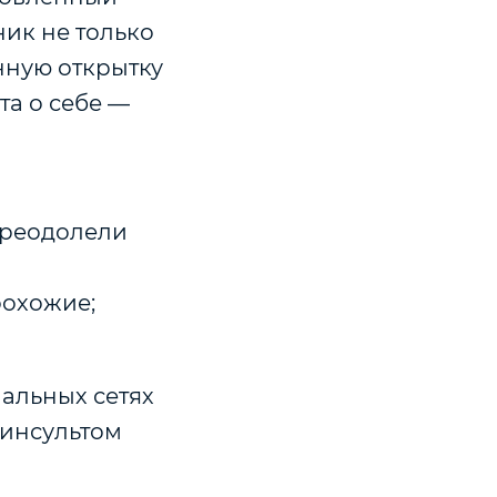
ник не только
нную открытку
та о себе —
 преодолели
рохожие;
альных сетях
инсультом