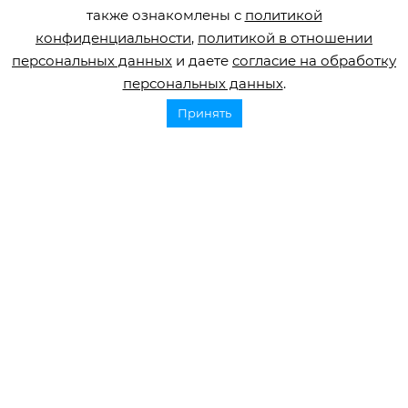
также ознакомлены с
политикой
конфиденциальности
,
политикой в отношении
персональных данных
и даете
согласие на обработку
персональных данных
.
Горячая линия по инсульту
Принять
8 800 707 52 29
info@orbifond.ru
Подписаться
ОФИЦИАЛЬНЫЙ ОПЕРАТОР ОБРАБОТКИ