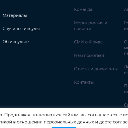
Команда
А
Материалы
Мероприятия и
Г
Случился инсульт
новости
и
Об инсульте
СМИ о Фонде
О
м
п
Нам помогают
Д
Отчеты и документы
в
Контакты
П
и
С
. Продолжая пользоваться сайтом, вы соглашаетесь с ис
тикой в отношении персональных данных
и даете
соглас