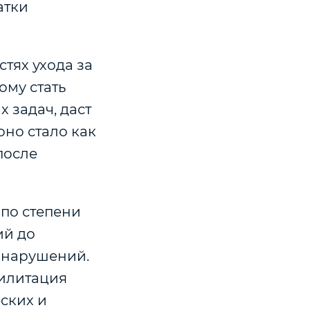
атки
тях ухода за
ому стать
 задач, даст
оно стало как
после
по степени
ий до
 нарушений.
билитация
еских и