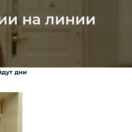
ии на линии
йдут дни