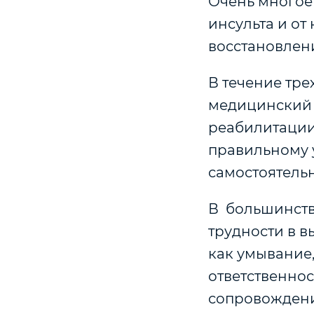
Очень многое 
инсульта и от
восстановлен
В течение тре
медицинский 
реабилитации
правильному 
самостоятельн
В большинств
трудности в в
как умывание
ответственнос
сопровождени