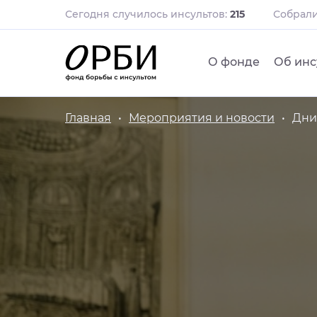
Сегодня случилось инсультов:
215
Собрал
О фонде
Об инс
Главная
Мероприятия и новости
Дни