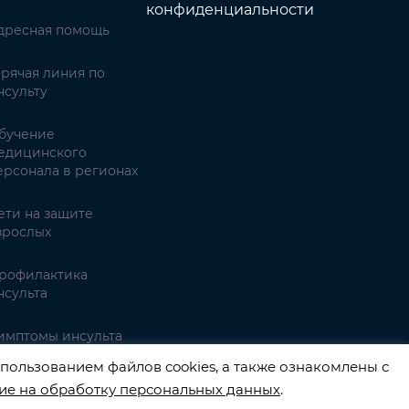
конфиденциальности
дресная помощь
орячая линия по
нсульту
бучение
едицинского
ерсонала в регионах
ети на защите
зрослых
рофилактика
нсульта
имптомы инсульта
пользованием файлов cookies, а также ознакомлены с
ие на обработку персональных данных
.