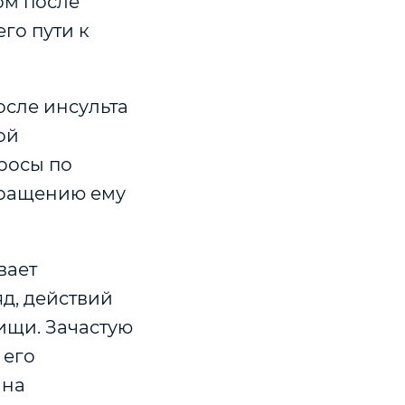
ом после
го пути к
после инсульта
ой
росы по
вращению ему
вает
яд, действий
ищи. Зачастую
 его
 на