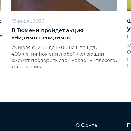
в
Ф
25 июля, 2026
у
В Тюмени пройдёт акция
»
п
«Видимо‑невидимо»
М
25 июля с 12:00 до 15:00 на Площади
О
400‑летия Тюмени любой желающий
р
сможет проверить свой уровень «плохого»
п
холестерина.
О Фонде
П