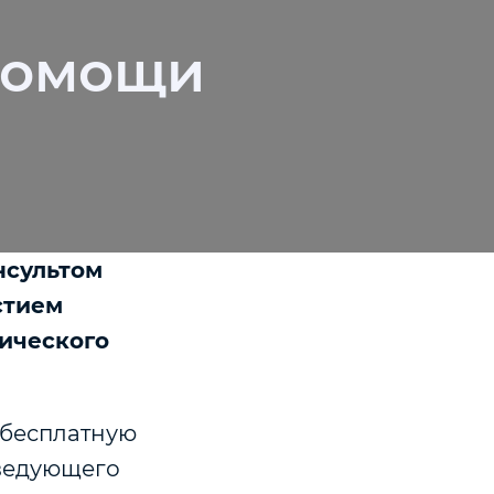
помощи
нсультом
стием
нического
 бесплатную
аведующего