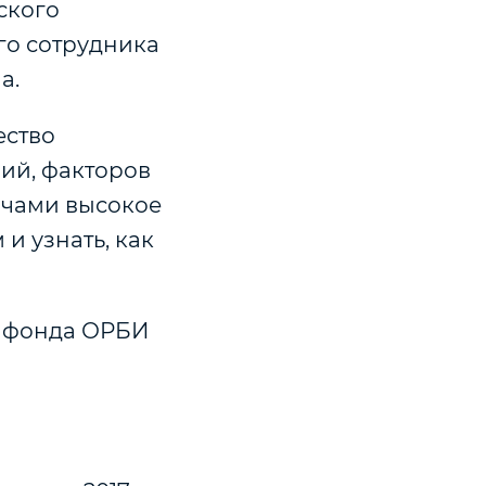
ского
го сотрудника
а.
ество
ий, факторов
рачами высокое
и узнать, как
и фонда ОРБИ