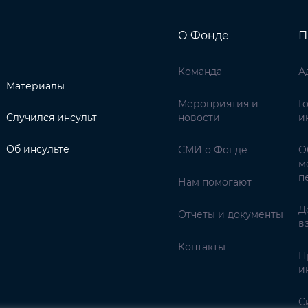
О Фонде
П
Команда
А
Материалы
Мероприятия и
Г
Случился инсульт
новости
и
Об инсульте
СМИ о Фонде
О
м
п
Нам помогают
Д
Отчеты и документы
в
Контакты
П
и
С