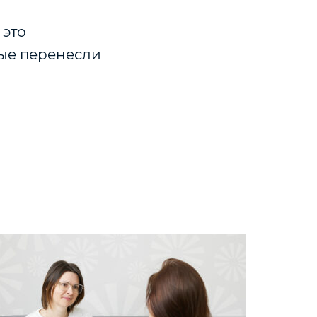
 это
ые перенесли
и