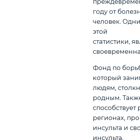
преждевременн
году от боле
человек. Одн
этой
статистики, 
своевременна
Фонд по борь
который зани
людям, столкн
родным. Такж
способствует
регионах, пр
инсульта и св
инсульта.