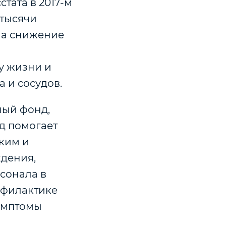
тата в 2017-м
 тысячи
на снижение
у жизни и
 и сосудов.
ный фонд,
д помогает
зким и
дения,
сонала в
офилактике
симптомы