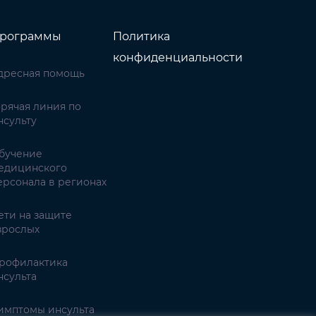
рограммы
Политика
конфиденциальности
дресная помощь
орячая линия по
нсульту
бучение
едицинского
ерсонала в регионах
ети на защите
зрослых
рофилактика
нсульта
имптомы инсульта