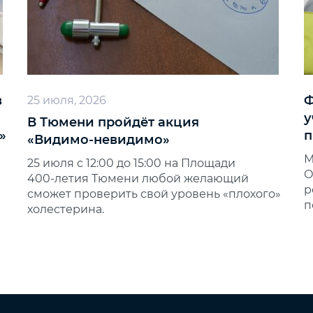
в
Ф
25 июля, 2026
у
В Тюмени пройдёт акция
»
п
«Видимо‑невидимо»
М
25 июля с 12:00 до 15:00 на Площади
О
400‑летия Тюмени любой желающий
р
сможет проверить свой уровень «плохого»
п
холестерина.