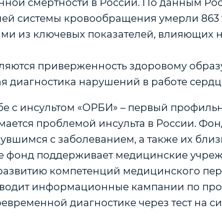
ой смертности в России. По данным Росс
зней системы кровообращения умерли 863
ими из ключевых показателей, влияющих 
являются приверженность здоровому образ
я диагностика нарушений в работе сердца
бе с инсультом «ОРБИ» – первый профиль
мается проблемой инсульта в России. Фон
увшимся с заболеванием, а также их бли
е фонд поддерживает медицинские учреж
 развитию компетенций медицинского пер
оводит информационные кампании по пр
оевременной диагностике через тест на 