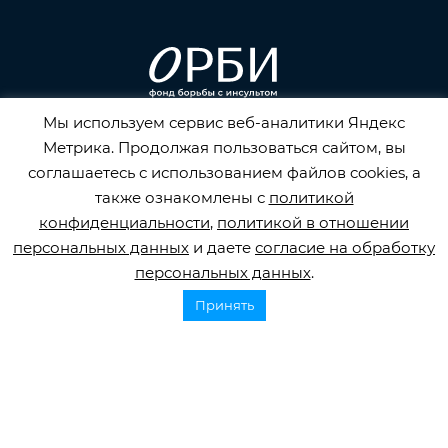
Мы используем сервис веб-аналитики Яндекс
Горячая линия по инсульту
Метрика. Продолжая пользоваться сайтом, вы
8 800 707 52 29
соглашаетесь с использованием файлов cookies, а
также ознакомлены с
политикой
info@orbifond.ru
конфиденциальности
,
политикой в отношении
персональных данных
и даете
согласие на обработку
персональных данных
.
Принять
Подписаться
ОФИЦИАЛЬНЫЙ ОПЕРАТОР ОБРАБОТКИ