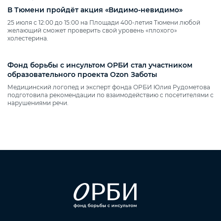
В Тюмени пройдёт акция «Видимо‑невидимо»
25 июля с 12:00 до 15:00 на Площади 400‑летия Тюмени любой
желающий сможет проверить свой уровень «плохого»
холестерина.
Фонд борьбы с инсультом ОРБИ стал участником
образовательного проекта Ozon Заботы
Медицинский логопед и эксперт фонда ОРБИ Юлия Рудометова
подготовила рекомендации по взаимодействию с посетителями с
нарушениями речи.