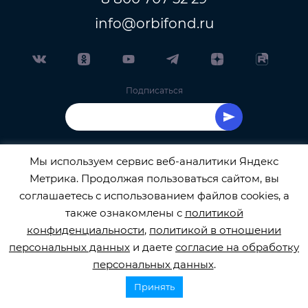
info@orbifond.ru
Подписаться
Мы используем сервис веб-аналитики Яндекс
Метрика. Продолжая пользоваться сайтом, вы
ОФИЦИАЛЬНЫЙ ОПЕРАТОР ОБРАБОТКИ
соглашаетесь с использованием файлов cookies, а
также ознакомлены с
политикой
ПЕРСОНАЛЬНЫХ ДАННЫХ РЕГИСТРАЦИОННЫЙ
конфиденциальности
,
политикой в отношении
персональных данных
и даете
согласие на обработку
НОМЕР 77-22-133540
персональных данных
.
Принять