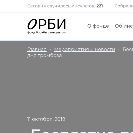
Сегодня случилось инсультов:
221
Собрал
О фонде
Об инс
Главная
Мероприятия и новости
Бес
дня тромбоза
11 октября, 2019