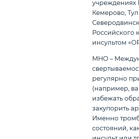
учреждениях М
Кемерово, Тул
Северодвинск
Российского 
инсультом «О
МНО – Междун
свертываемост
регулярно пр
(например, в
избежать обра
закупорить а
Именно тромб
состояний, ка
инсульт или 