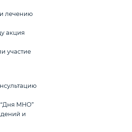
 и лечению
ду акция
ли участие
онсультацию
х “Дня МНО”
ждений и