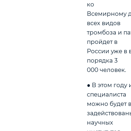
ко
Всемирному д
всех видов
тромбоза и па
пройдет в
России уже в 
порядка 3
000 человек.
● В этом году
специалиста
можно будет в
задействован
научных