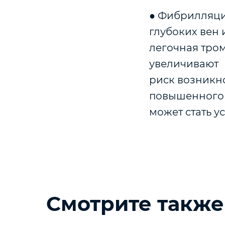
● Фибрилляци
глубоких вен 
легочная тро
увеличивают
риск возникно
повышенного
может стать у
Смотрите также