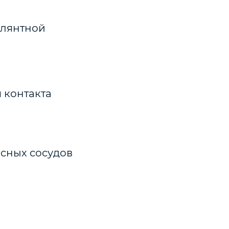
улянтной
 контакта
осных сосудов