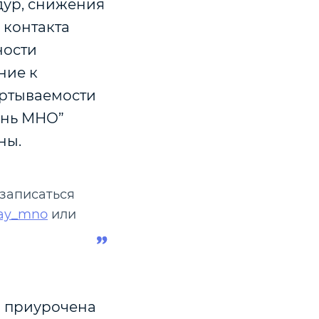
дур, снижения
 контакта
ности
ние к
ертываемости
ень МНО”
ны.
 записаться
day_mno
или
я приурочена