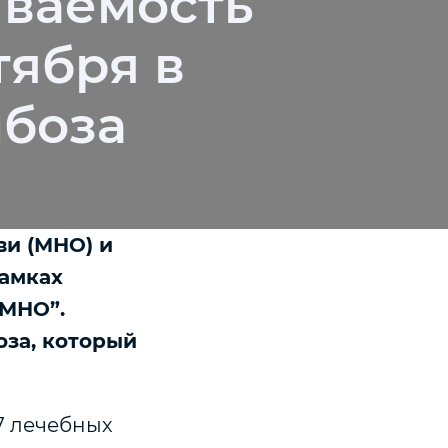
ываемость
тября в
мбоза
ви (МНО) и
рамках
 МНО”.
за, который
7 лечебных