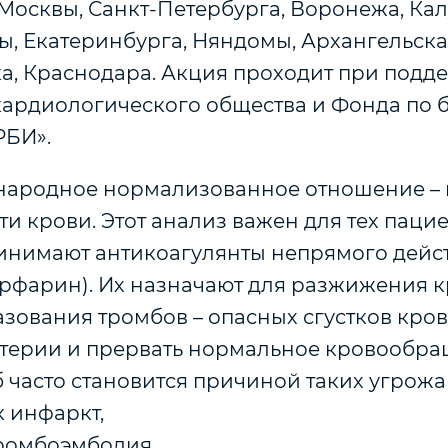
осквы, Санкт-Петербурга, Воронежа, Калу
ы, Екатеринбурга, Няндомы, Архангельска
а, Краснодара. Акция проходит при подд
кардиологического общества и Фонда по б
РБИ».
ародное нормализованное отношение – 
и крови. Этот анализ важен для тех паци
инимают антикоагулянты непрямого дейс
арфарин). Их назначают для разжижения к
зования тромбов – опасных сгустков кров
ртерии и прервать нормальное кровообра
 часто становится причиной таких угро
к инфаркт,
тромбоэмболия.