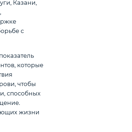
ги, Казани,
,
ержке
орьбе с
показатель
ентов, которые
твия
рови, чтобы
и, способных
щение.
жающих жизни