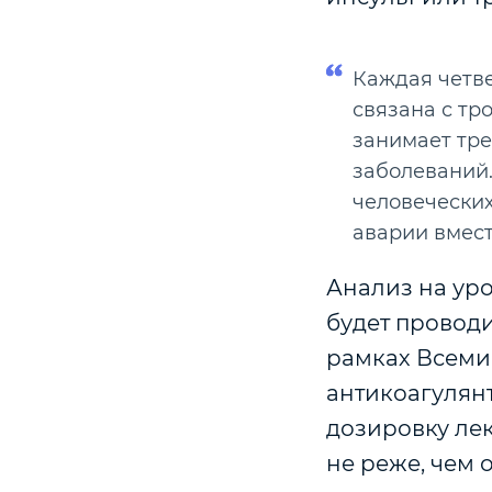
Каждая четве
связана с тр
занимает тре
заболеваний.
человечески
аварии вмест
Анализ на уро
будет провод
рамках Всеми
антикоагулянт
дозировку лек
не реже, чем 