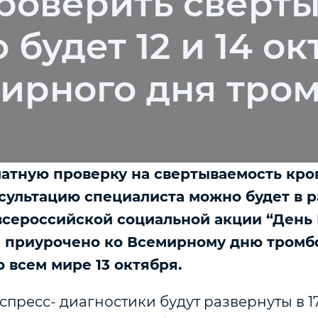
роверить сверт
будет 12 и 14 ок
ирного дня тро
атную проверку на свертываемость кро
сультацию специалиста можно будет в 
сероссийской социальной акции “День
 приурочено ко Всемирному дню тромбо
о всем мире 13 октября.
спресс- диагностики будут развернуты в 1