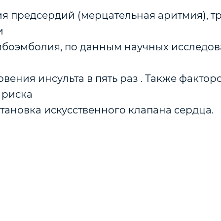
я предсердий (мерцательная аритмия), т
и
мбоэмболия, по данным научных исследов
вения инсульта в пять раз . Также фактор
 риска
становка искусственного клапана сердца.