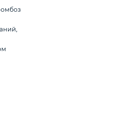
ромбоз
аний,
ом