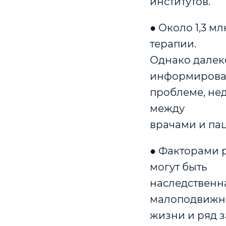
институтов.
● Около 1,3 м
терапии.
Однако далеко
информирова
проблеме, нед
между
врачами и па
● Факторами 
могут быть
наследственн
малоподвижн
жизни и ряд 