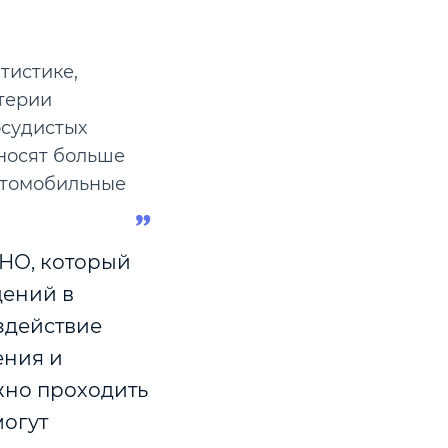
тистике,
терии
осудистых
уносят больше
втомобильные
МНО, который
дений в
здействие
ения и
жно проходить
могут