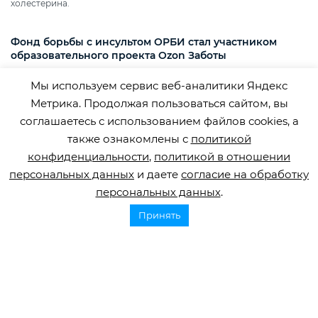
холестерина.
Фонд борьбы с инсультом ОРБИ стал участником
образовательного проекта Ozon Заботы
Медицинский логопед и эксперт фонда ОРБИ Юлия Рудометова
Мы используем сервис веб-аналитики Яндекс
подготовила рекомендации по взаимодействию с посетителями с
нарушениями речи.
Метрика. Продолжая пользоваться сайтом, вы
соглашаетесь с использованием файлов cookies, а
также ознакомлены с
политикой
конфиденциальности
,
политикой в отношении
персональных данных
и даете
согласие на обработку
персональных данных
.
Принять
Горячая линия по инсульту
8 800 707 52 29