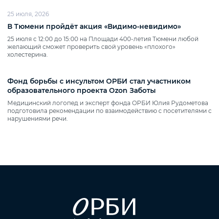
25 июля, 2026
В Тюмени пройдёт акция «Видимо‑невидимо»
25 июля с 12:00 до 15:00 на Площади 400‑летия Тюмени любой
желающий сможет проверить свой уровень «плохого»
холестерина.
Фонд борьбы с инсультом ОРБИ стал участником
образовательного проекта Ozon Заботы
Медицинский логопед и эксперт фонда ОРБИ Юлия Рудометова
подготовила рекомендации по взаимодействию с посетителями с
нарушениями речи.