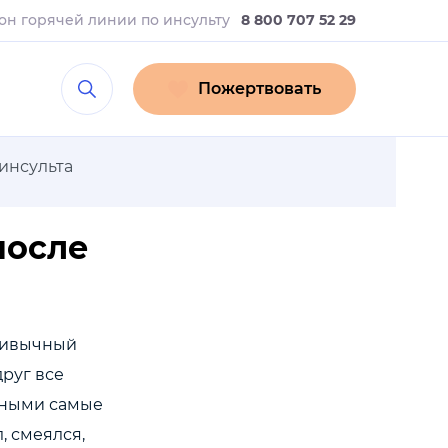
он горячей линии
по инсульту
8 800 707 52 29
Пожертвовать
инсульта
после
привычный
руг все
ожными самые
, смеялся,