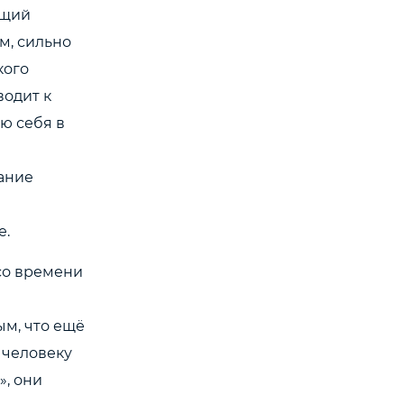
ущий
м, сильно
кого
водит к
ю себя в
лание
е.
 со времени
ым, что ещё
» человеку
», они