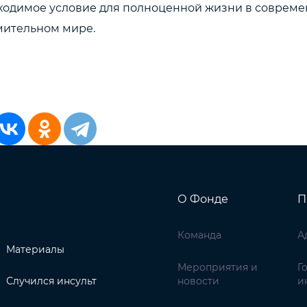
ходимое условие для полноценной жизни в соврем
мительном мире.
О Фонде
П
Команда
А
Материалы
Мероприятия и
Г
Случился инсульт
новости
и