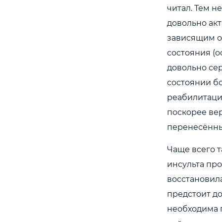
читал. Тем н
довольно акт
зависящим о
состояния (о
довольно се
состоянии бо
реабилитацие
поскорее вер
перенесённый
Чаще всего т
инсульта про
восстановила
предстоит до
необходима 