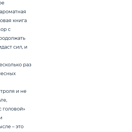
ое
 ароматная
новая книга
вор с
продолжать
даст сил, и
есколько раз
лесных
нтроля и не
те,
с головой»
и
сле – это