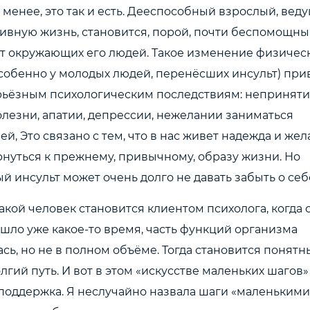
е менее, это так и есть. Дееспособный взрослый, вед
ивную жизнь, становится, порой, почти беспомощны
т окружающих его людей. Такое изменение физичес
собенно у молодых людей, перенёсших инсульт) при
рьёзным психологическим последствиям: неприняти
лезни, апатии, депрессии, нежелании заниматься
й, Это связано с тем, что в нас живет надежда и же
нуться к прежнему, привычному, образу жизни. Но
 инсульт может очень долго не давать забыть о себ
акой человек становится клиентом психолога, когда
шло уже какое-то время, часть функций организма
сь, но не в полном объёме. Тогда становится понятн
лгий путь. И вот в этом «искусстве маленьких шагов
поддержка. Я неслучайно назвала шаги «маленькими