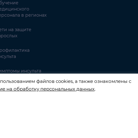
бучение
едицинского
ерсонала в регионах
ети на защите
зрослых
рофилактика
нсульта
имптомы инсульта
пользованием файлов cookies, а также ознакомлены с
ие на обработку персональных данных
.
3540