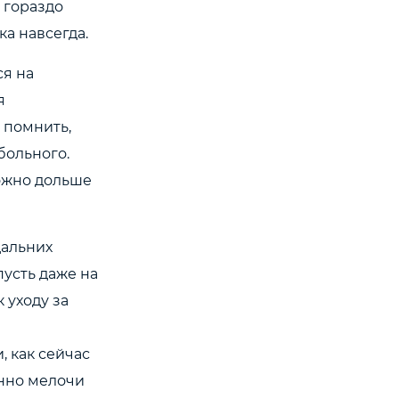
 гораздо
ка навсегда.
ся на
я
 помнить,
больного.
ожно дольше
дальних
пусть даже на
 уходу за
, как сейчас
енно мелочи