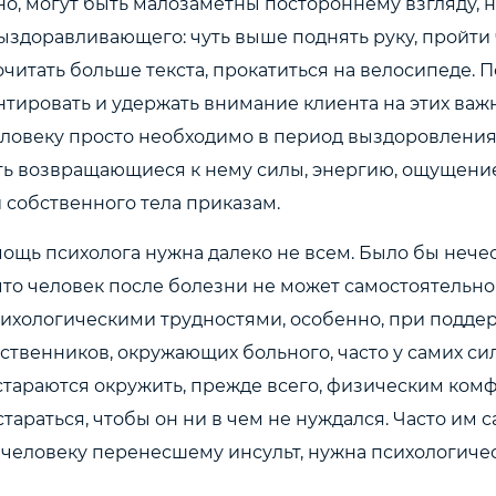
о, могут быть малозаметны постороннему взгляду, н
ыздоравливающего: чуть выше поднять руку, пройти
очитать больше текста, прокатиться на велосипеде. 
нтировать и удержать внимание клиента на этих важ
еловеку просто необходимо в период выздоровлени
ть возвращающиеся к нему силы, энергию, ощущени
 собственного тела приказам.
ощь психолога нужна далеко не всем. Было бы нече
что человек после болезни не может самостоятельно
сихологическими трудностями, особенно, при поддер
ственников, окружающих больного, часто у самих с
 стараются окружить, прежде всего, физическим ком
стараться, чтобы он ни в чем не нуждался. Часто им 
 человеку перенесшему инсульт, нужна психологиче