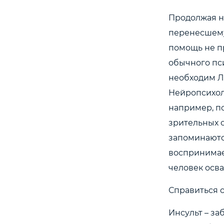
Продолжая н
перенесшему 
помощь не пр
обычного пси
необходим Л
Нейропсихол
например, п
зрительных 
запоминаютс
воспринимае
человек осва
Справиться с
Инсульт – за