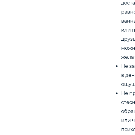
дост
равно
ванна
или п
друзь
можно
жела
Не за
в ден
ощущ
Не пр
стесн
обращ
или ч
психо