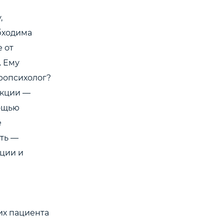
,
бходима
е от
. Ему
ропсихолог?
нкции —
мощью
е
ть —
ции и
их пациента