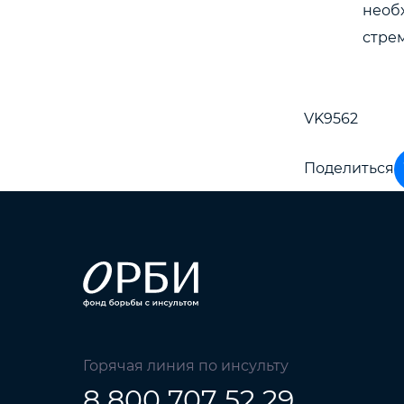
необ
стре
VK9562
Поделиться
Горячая линия по инсульту
8 800 707 52 29