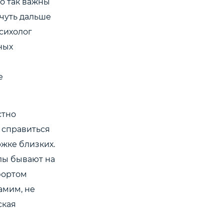
о так важны
 чуть дальше
Психолог
ных
я
е
стно
 справиться
жке близких.
илы бывают на
фортом
самим, не
ская