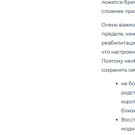
ложится брем
сложнее прин
Очень важно 
пределе, чем
реабилитаци
что настроен
Поэтому нео
сохранять се
не бо
родст
корот
близ
Восст
модн