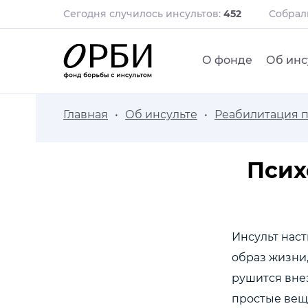
Сегодня случилось инсультов:
452
Собра
О фонде
Об инс
Главная
Об инсульте
Реабилитация п
Псих
Инсульт наст
образ жизни
рушится вне
простые вещи