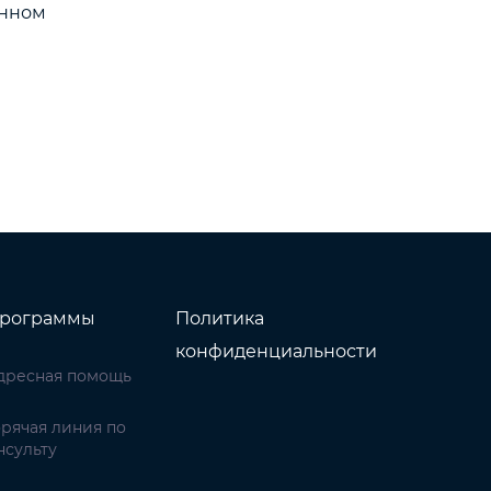
енном
рограммы
Политика
конфиденциальности
дресная помощь
орячая линия по
нсульту