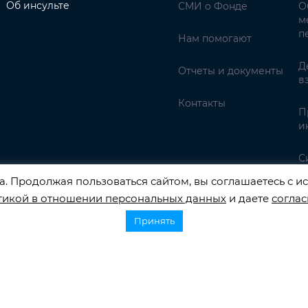
Об инсульте
СМИ о Фонде
О
м
п
Нам помогают
Д
Отчеты и документы
в
Контакты
П
и
С
. Продолжая пользоваться сайтом, вы соглашаетесь с ис
тикой в отношении персональных данных
и даете
соглас
Принять
НАЛЬНЫХ ДАННЫХ РЕГИСТРАЦИОННЫЙ НОМЕР 77-22-13