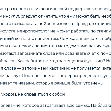
аш разговор о психологической поддержке человеку
инсульт, следует отметить, что ему может быть нео
осто психолога, а нейропсихолога. Правда, в отличи
холога, нейропсихолог не может работать по скайпу
ичный контакт с пациентом. Чем же занимается ней
оги лечат своих пациентов методом замещения фу
омогают запоминать слова или осваивать счет с по
образов. Как работает метод замещения функции? Н
я слова — запоминаем картинки; не получается чита
м на слух. Постепенно мозг перераспределяет функ
ивает те навыки, которые раньше были утрачены.
 уходом, не справиться с собой
болевание, которое затрагивает всю семью. На близк