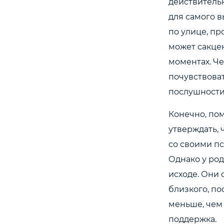
действительн
для самого в
по улице, пр
может сакце
моментах. Ч
почувствова
послушности
Конечно, пом
утверждать, 
со своими п
Однако у род
исходе. Они
близкого, по
меньше, чем
поддержка.