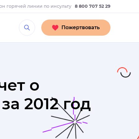
он горячей линии
по инсульту
8 800 707 52 29
Пожертвовать
чет о
а 2012 год