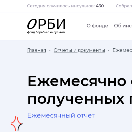
Сегодня случилось инсультов:
430
Собра
О фонде
Об инс
Главная
Отчеты и документы
Ежемес
Ежемесячно 
полученных п
Ежемесячный отчет