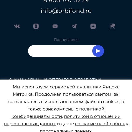
8 800 707 52 29
info@orbifond.ru
Подписаться
ОФИЦИАЛЬНЫЙ ОПЕРАТОР ОБРАБОТКИ
Мы используем сервис веб-аналитики Яндекс
ПЕРСОНАЛЬНЫХ ДАННЫХ РЕГИСТРАЦИОННЫЙ
Метрика. Продолжая пользоваться сайтом, вы
соглашаетесь с использованием файлов cookies, а
НОМЕР 77-22-133540
также ознакомлены с
политикой
конфиденциальности
,
политикой в отношении
персональных данных
и даете
согласие на обработку
персональных данных
.