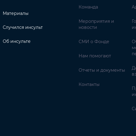
Команда
А
Материалы
Мероприятия и
Г
Случился инсульт
новости
и
Об инсульте
СМИ о Фонде
О
м
п
Нам помогают
Д
Отчеты и документы
в
Контакты
П
и
С