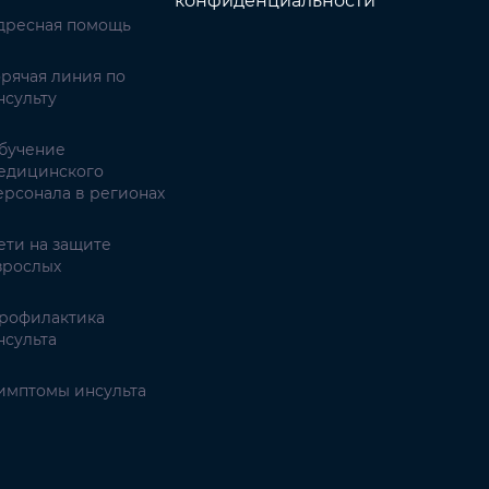
конфиденциальности
дресная помощь
орячая линия по
нсульту
бучение
едицинского
ерсонала в регионах
ети на защите
зрослых
рофилактика
нсульта
имптомы инсульта