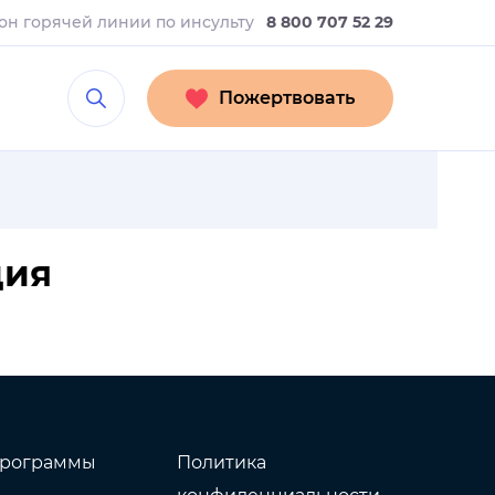
он горячей линии
по инсульту
8 800 707 52 29
Пожертвовать
ция
рограммы
Политика