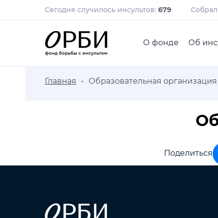
Сегодня случилось инсультов:
679
Собра
О фонде
Об инс
Главная
Образовательная организация
Об
Поделиться