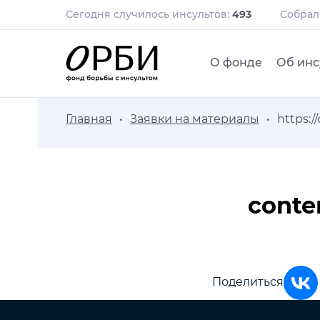
Сегодня случилось инсультов:
493
Собра
О фонде
Об инс
Главная
Заявки на материалы
https:/
conte
Поделиться