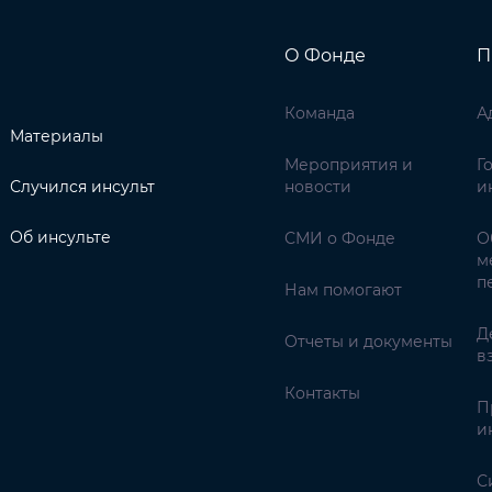
О Фонде
П
Команда
А
Материалы
Мероприятия и
Г
Случился инсульт
новости
и
Об инсульте
СМИ о Фонде
О
м
п
Нам помогают
Д
Отчеты и документы
в
Контакты
П
и
С