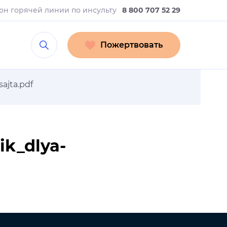
он горячей линии
по инсульту
8 800 707 52 29
Пожертвовать
ajta.pdf
ik_dlya-