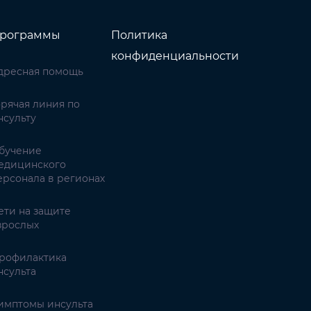
рограммы
Политика
конфиденциальности
дресная помощь
орячая линия по
нсульту
бучение
едицинского
ерсонала в регионах
ети на защите
зрослых
рофилактика
нсульта
имптомы инсульта