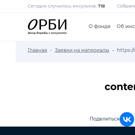
Сегодня случилось инсультов:
718
Собрал
О фонде
Об инс
Главная
Заявки на материалы
https:/
conte
Поделиться