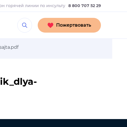
он горячей линии
по инсульту
8 800 707 52 29
Пожертвовать
ajta.pdf
ik_dlya-