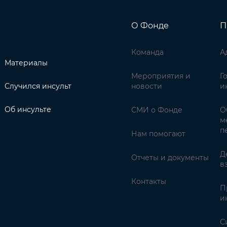
О Фонде
П
Команда
А
Материалы
Мероприятия и
Г
Случился инсульт
новости
и
Об инсульте
СМИ о Фонде
О
м
п
Нам помогают
Д
Отчеты и документы
в
Контакты
П
и
С