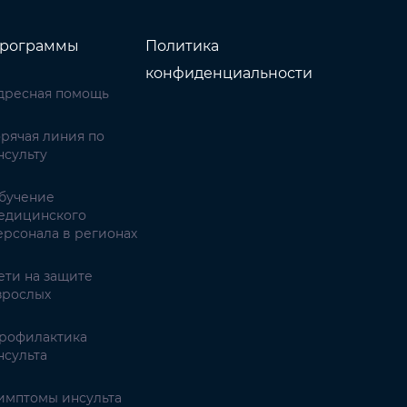
рограммы
Политика
конфиденциальности
дресная помощь
орячая линия по
нсульту
бучение
едицинского
ерсонала в регионах
ети на защите
зрослых
рофилактика
нсульта
имптомы инсульта