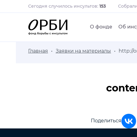
Сегодня случилось инсультов:
153
Собрал
О фонде
Об инс
Главная
Заявки на материалы
http://
conte
Поделиться