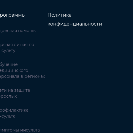
рограммы
Политика
конфиденциальности
дресная помощь
орячая линия по
нсульту
бучение
едицинского
ерсонала в регионах
ети на защите
зрослых
рофилактика
нсульта
имптомы инсульта