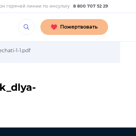
он горячей линии
по инсульту
8 800 707 52 29
Пожертвовать
chati-1-1.pdf
k_dlya-