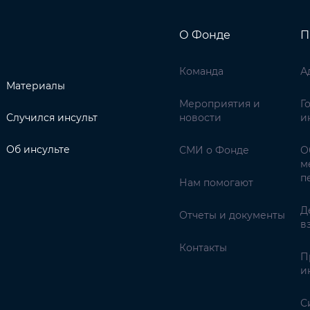
О Фонде
П
Команда
А
Материалы
Мероприятия и
Г
Случился инсульт
новости
и
Об инсульте
СМИ о Фонде
О
м
п
Нам помогают
Д
Отчеты и документы
в
Контакты
П
и
С