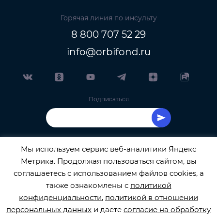
Горячая линия по инсульту
8 800 707 52 29
info@orbifond.ru
Подписаться
Мы используем сервис веб-аналитики Яндекс
Метрика. Продолжая пользоваться сайтом, вы
ОФИЦИАЛЬНЫЙ ОПЕРАТОР ОБРАБОТКИ
соглашаетесь с использованием файлов cookies, а
также ознакомлены с
политикой
ПЕРСОНАЛЬНЫХ ДАННЫХ РЕГИСТРАЦИОННЫЙ
конфиденциальности
,
политикой в отношении
персональных данных
и даете
согласие на обработку
НОМЕР 77-22-133540