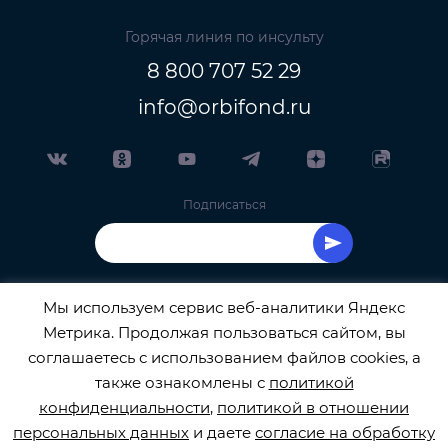
Горячая линия по инсульту
8 800 707 52 29
info@orbifond.ru
Подписаться
Мы используем сервис веб-аналитики Яндекс
Метрика. Продолжая пользоваться сайтом, вы
ОФИЦИАЛЬНЫЙ ОПЕРАТОР ОБРАБОТКИ
соглашаетесь с использованием файлов cookies, а
также ознакомлены с
политикой
ПЕРСОНАЛЬНЫХ ДАННЫХ РЕГИСТРАЦИОННЫЙ
конфиденциальности
,
политикой в отношении
персональных данных
и даете
согласие на обработку
НОМЕР 77-22-133540