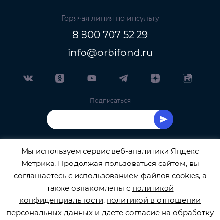
Горячая линия по инсульту
8 800 707 52 29
info@orbifond.ru
Подписаться
Мы используем сервис веб-аналитики Яндекс
Метрика. Продолжая пользоваться сайтом, вы
ОФИЦИАЛЬНЫЙ ОПЕРАТОР ОБРАБОТКИ
соглашаетесь с использованием файлов cookies, а
также ознакомлены с
политикой
ПЕРСОНАЛЬНЫХ ДАННЫХ РЕГИСТРАЦИОННЫЙ
конфиденциальности
,
политикой в отношении
персональных данных
и даете
согласие на обработку
НОМЕР 77-22-133540