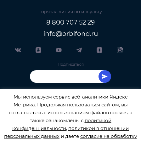
Горячая линия по инсульту
8 800 707 52 29
info@orbifond.ru
Подписаться
Мы используем сервис веб-аналитики Яндекс
Метрика. Продолжая пользоваться сайтом, вы
ОФИЦИАЛЬНЫЙ ОПЕРАТОР ОБРАБОТКИ
соглашаетесь с использованием файлов cookies, а
также ознакомлены с
политикой
ПЕРСОНАЛЬНЫХ ДАННЫХ РЕГИСТРАЦИОННЫЙ
конфиденциальности
,
политикой в отношении
персональных данных
и даете
согласие на обработку
НОМЕР 77-22-133540