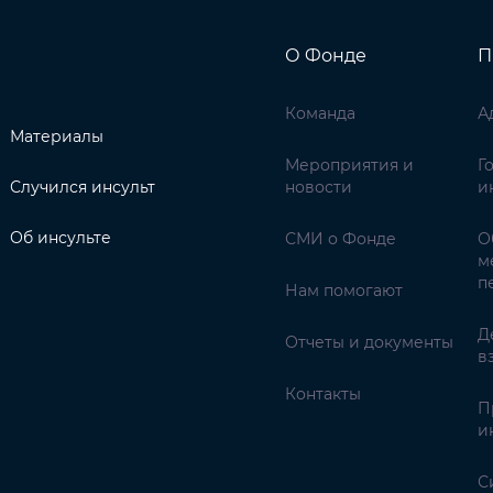
О Фонде
П
Команда
А
Материалы
Мероприятия и
Г
Случился инсульт
новости
и
Об инсульте
СМИ о Фонде
О
м
п
Нам помогают
Д
Отчеты и документы
в
Контакты
П
и
С