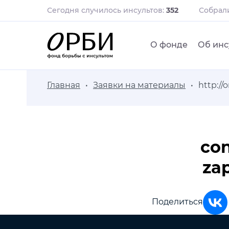
Сегодня случилось инсультов:
352
Собра
О фонде
Об инс
Главная
Заявки на материалы
http://
con
za
Поделиться