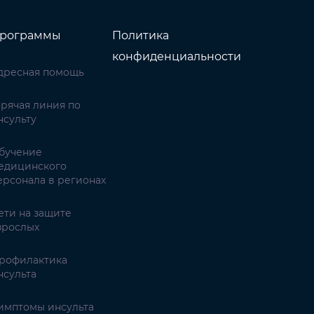
рограммы
Политика
конфиденциальности
дресная помощь
орячая линия по
нсульту
бучение
едицинского
ерсонала в регионах
ети на защите
зрослых
рофилактика
нсульта
имптомы инсульта