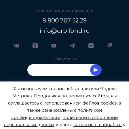
Горячая линия по инсульту
8 800 707 52 29
info@orbifond.ru
Подписаться
Мы используем сервис веб-аналитики Яндекс
Метрика. Продолжая пользоваться сайтом, вы
ОФИЦИАЛЬНЫЙ ОПЕРАТОР ОБРАБОТКИ
соглашаетесь с использованием файлов cookies, а
также ознакомлены с
политикой
ПЕРСОНАЛЬНЫХ ДАННЫХ РЕГИСТРАЦИОННЫЙ
конфиденциальности
,
политикой в отношении
персональных данных
и даете
согласие на обработку
НОМЕР 77-22-133540