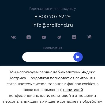
Горячая линия по инсульту
8 800 707 52 29
info@orbifond.ru
Подписаться
Мы используем сервис веб-аналитики Яндекс
Метрика. Продолжая пользоваться сайтом, вы
ОФИЦИАЛЬНЫЙ ОПЕРАТОР ОБРАБОТКИ
соглашаетесь с использованием файлов cookies, а
также ознакомлены с
политикой
ПЕРСОНАЛЬНЫХ ДАННЫХ РЕГИСТРАЦИОННЫЙ
конфиденциальности
,
политикой в отношении
персональных данных
и даете
согласие на обработку
НОМЕР 77-22-133540