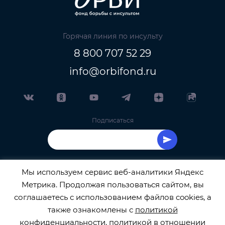
Горячая линия по инсульту
8 800 707 52 29
info@orbifond.ru
Подписаться
Мы используем сервис веб-аналитики Яндекс
Метрика. Продолжая пользоваться сайтом, вы
ОФИЦИАЛЬНЫЙ ОПЕРАТОР ОБРАБОТКИ
соглашаетесь с использованием файлов cookies, а
также ознакомлены с
политикой
ПЕРСОНАЛЬНЫХ ДАННЫХ РЕГИСТРАЦИОННЫЙ
конфиденциальности
,
политикой в отношении