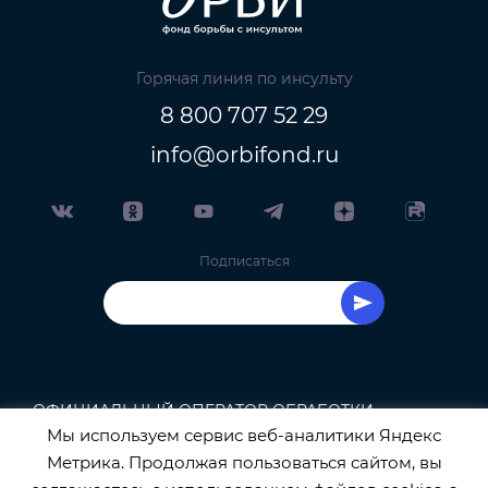
Горячая линия по инсульту
8 800 707 52 29
info@orbifond.ru
Подписаться
ОФИЦИАЛЬНЫЙ ОПЕРАТОР ОБРАБОТКИ
Мы используем сервис веб-аналитики Яндекс
ПЕРСОНАЛЬНЫХ ДАННЫХ РЕГИСТРАЦИОННЫЙ
Метрика. Продолжая пользоваться сайтом, вы