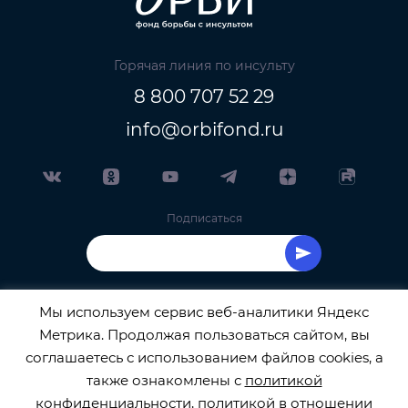
Горячая линия по инсульту
8 800 707 52 29
info@orbifond.ru
Подписаться
Мы используем сервис веб-аналитики Яндекс
Метрика. Продолжая пользоваться сайтом, вы
ОФИЦИАЛЬНЫЙ ОПЕРАТОР ОБРАБОТКИ
соглашаетесь с использованием файлов cookies, а
также ознакомлены с
политикой
ПЕРСОНАЛЬНЫХ ДАННЫХ РЕГИСТРАЦИОННЫЙ
конфиденциальности
,
политикой в отношении