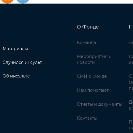
О Фонде
П
Команда
А
Материалы
Мероприятия и
Г
Случился инсульт
новости
и
Об инсульте
СМИ о Фонде
О
м
п
Нам помогают
Д
Отчеты и документы
в
Контакты
П
и