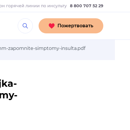
он горячей линии
по инсульту
8 800 707 52 29
Пожертвовать
40mm-zapomnite-simptomy-insulta.pdf
jka-
my-