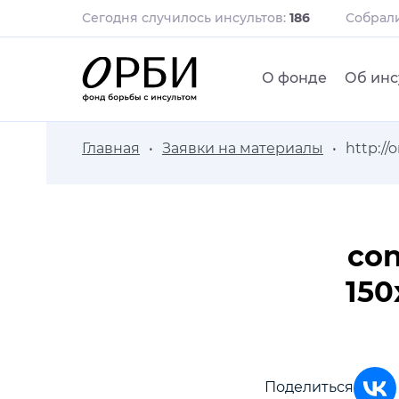
Сегодня случилось инсультов:
186
Собрал
О фонде
Об инс
Главная
Заявки на материалы
http:/
con
15
Поделиться