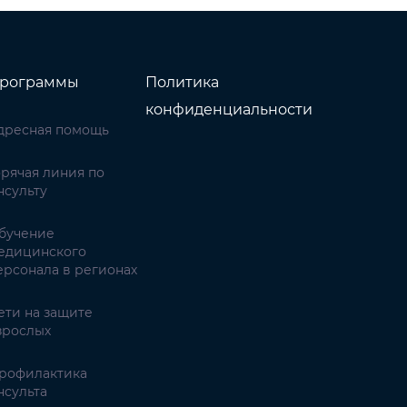
рограммы
Политика
конфиденциальности
дресная помощь
орячая линия по
нсульту
бучение
едицинского
ерсонала в регионах
ети на защите
зрослых
рофилактика
нсульта