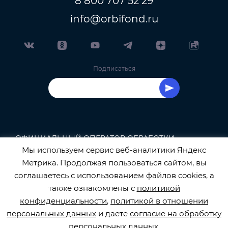
8 800 707 52 29
info@orbifond.ru
Подписаться
ОФИЦИАЛЬНЫЙ ОПЕРАТОР ОБРАБОТКИ
Мы используем сервис веб-аналитики Яндекс
ПЕРСОНАЛЬНЫХ ДАННЫХ РЕГИСТРАЦИОННЫЙ
Метрика. Продолжая пользоваться сайтом, вы
соглашаетесь с использованием файлов cookies, а
НОМЕР 77-22-133540
также ознакомлены с
политикой
конфиденциальности
,
политикой в отношении
персональных данных
и даете
согласие на обработку
персональных данных
.