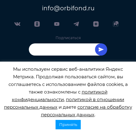
info@orbifond.ru
Подписаться
Мы используем сервис веб-аналитики Яндекс
Метрика. Продолжая пользоваться сайтом, вы
ОФИЦИАЛЬНЫЙ ОПЕРАТОР ОБРАБОТКИ
соглашаетесь с использованием файлов cookies, а
также ознакомлены с
политикой
ПЕРСОНАЛЬНЫХ ДАННЫХ РЕГИСТРАЦИОННЫЙ
конфиденциальности
,
политикой в отношении
персональных данных
и даете
согласие на обработку
НОМЕР 77-22-133540
персональных данных
.
Принять
© 2026
orbifond.ru
Все права защищены