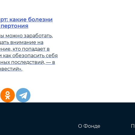
рт: какие болезни
ипертония
ы можно заработать,
щать внимание на
ние, кто попадает в
и как обезопасить себя
ных последствий, — в
вестий».
О Фонде
П