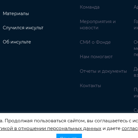
Команда
А
Материалы
Мероприятия и
Г
Случился инсульт
новости
и
Об инсульте
СМИ о Фонде
О
м
п
Нам помогают
Д
Отчеты и документы
в
Контакты
П
и
С
. Продолжая пользоваться сайтом, вы соглашаетесь с ис
тикой в отношении персональных данных
и даете
соглас