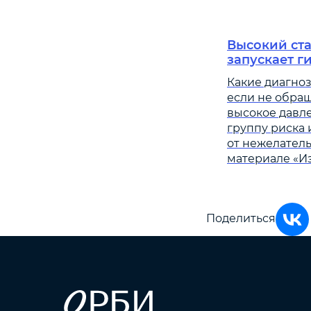
Высокий ста
запускает г
Какие диагноз
если не обра
высокое давле
группу риска 
от нежелатель
материале «Из
Поделиться