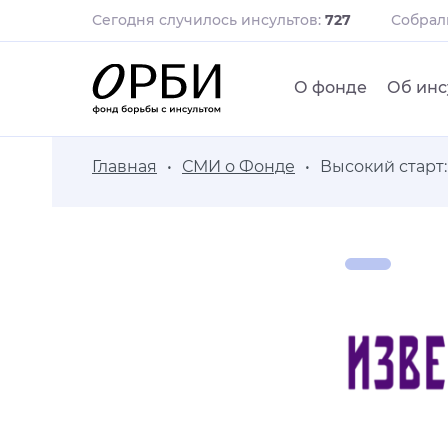
Сегодня случилось инсультов:
727
Собра
О фонде
Об инс
Главная
СМИ о Фонде
Высокий старт: