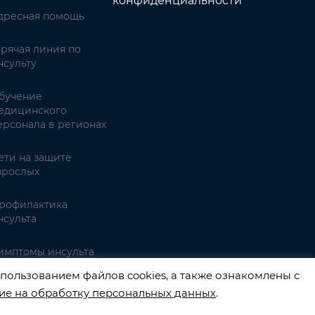
конфиденциальности
дресная помощь
орячая линия по
нсульту
бучение
едицинского
ерсонала в регионах
ети на защите
зрослых
рофилактика
нсульта
имптомы инсульта
пользованием файлов cookies, а также ознакомлены с
ие на обработку персональных данных
.