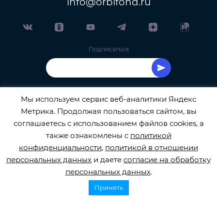
info@orbifond.ru
Подписаться
Мы используем сервис веб-аналитики Яндекс
Метрика. Продолжая пользоваться сайтом, вы
ОФИЦИАЛЬНЫЙ ОПЕРАТОР ОБРАБОТКИ
соглашаетесь с использованием файлов cookies, а
также ознакомлены с
политикой
ПЕРСОНАЛЬНЫХ ДАННЫХ РЕГИСТРАЦИОННЫЙ
конфиденциальности
,
политикой в отношении
персональных данных
и даете
согласие на обработку
НОМЕР 77-22-133540
персональных данных
.
Принять
© 2026
orbifond.ru
Все права защищены