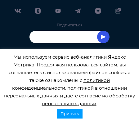
Подписаться
Мы используем сервис веб-аналитики Яндекс
Метрика. Продолжая пользоваться сайтом, вы
ОФИЦИАЛЬНЫЙ ОПЕРАТОР ОБРАБОТКИ
соглашаетесь с использованием файлов cookies, а
также ознакомлены с
политикой
ПЕРСОНАЛЬНЫХ ДАННЫХ РЕГИСТРАЦИОННЫЙ
конфиденциальности
,
политикой в отношении
персональных данных
и даете
согласие на обработку
НОМЕР 77-22-133540
персональных данных
.
Принять
© 2026
orbifond.ru
Все права защищены