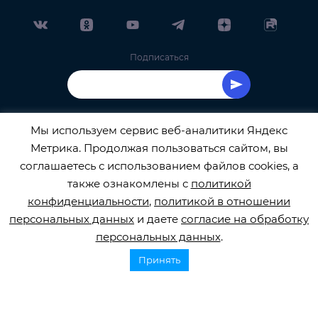
Подписаться
Мы используем сервис веб-аналитики Яндекс
Метрика. Продолжая пользоваться сайтом, вы
ОФИЦИАЛЬНЫЙ ОПЕРАТОР ОБРАБОТКИ
соглашаетесь с использованием файлов cookies, а
также ознакомлены с
политикой
ПЕРСОНАЛЬНЫХ ДАННЫХ РЕГИСТРАЦИОННЫЙ
конфиденциальности
,
политикой в отношении
персональных данных
и даете
согласие на обработку
НОМЕР 77-22-133540
персональных данных
.
Принять
© 2026
orbifond.ru
Все права защищены