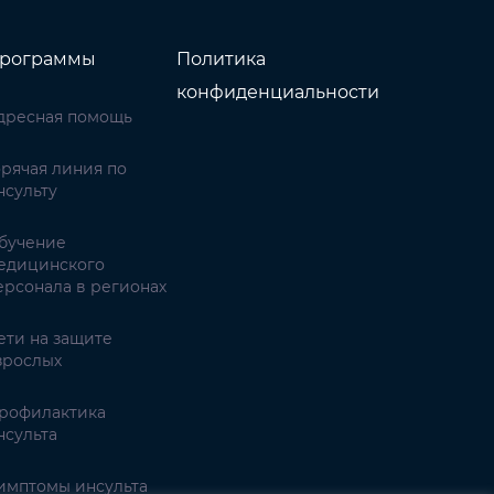
рограммы
Политика
конфиденциальности
дресная помощь
орячая линия по
нсульту
бучение
едицинского
ерсонала в регионах
ети на защите
зрослых
рофилактика
нсульта
имптомы инсульта