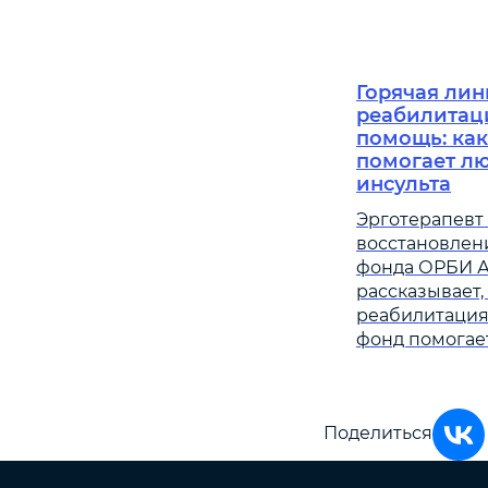
Горячая лин
реабилитац
помощь: ка
помогает л
инсульта
Эрготерапевт 
восстановлен
фонда ОРБИ А
рассказывает,
реабилитация 
фонд помогает
Поделиться