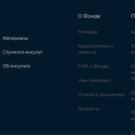
О Фонде
П
Команда
А
Материалы
Мероприятия и
Г
Случился инсульт
новости
и
Об инсульте
СМИ о Фонде
О
м
п
Нам помогают
Д
Отчеты и документы
в
Контакты
П
и
С