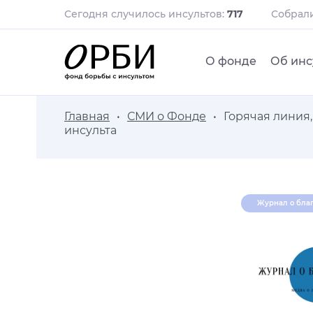
Сегодня случилось инсультов:
717
Собрал
О фонде
Об инс
Главная
СМИ о Фонде
Горячая линия
инсульта
Журнал о бла