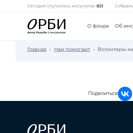
Сегодня случилось инсультов:
821
Собрал
О фонде
Об инс
Главная
Нам помогают
Волонтеры-м
Поделиться