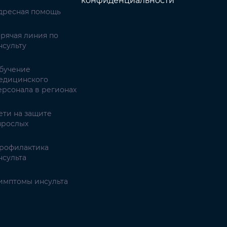
конфиденциальности
дресная помощь
орячая линия по
нсульту
бучение
едицинского
ерсонала в регионах
ети на защите
зрослых
рофилактика
нсульта
имптомы инсульта