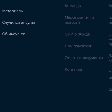
Команда
А
Материалы
Мероприятия и
Г
Случился инсульт
новости
и
Об инсульте
СМИ о Фонде
О
м
п
Нам помогают
Д
Отчеты и документы
в
Контакты
П
и
С