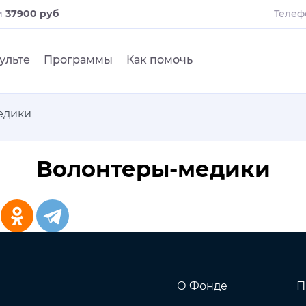
и
37900 руб
Телеф
ульте
Программы
Как помочь
едики
Волонтеры-медики
О Фонде
П