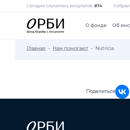
Сегодня случилось инсультов:
874
Собра
О фонде
Об инс
Главная
Нам помогают
Nutricia
Поделиться