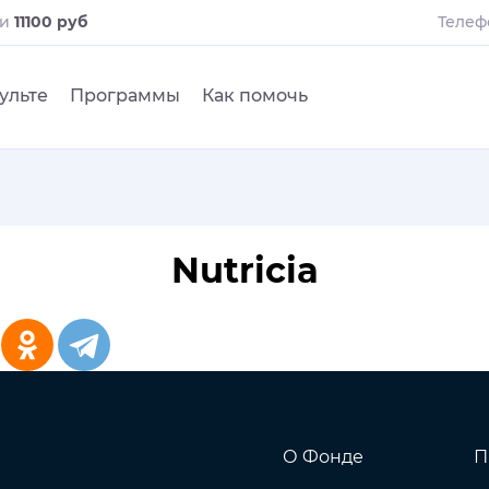
ли
11100 руб
Телеф
ульте
Программы
Как помочь
Nutricia
О Фонде
П