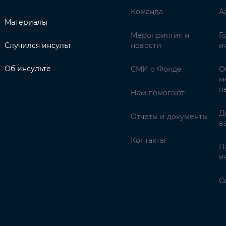
Команда
А
Материалы
Мероприятия и
Г
Случился инсульт
новости
и
Об инсульте
СМИ о Фонде
О
м
п
Нам помогают
Д
Отчеты и документы
в
Контакты
П
и
С