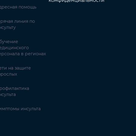
конфиденциальности
дресная помощь
орячая линия по
нсульту
бучение
едицинского
ерсонала в регионах
ети на защите
зрослых
рофилактика
нсульта
имптомы инсульта