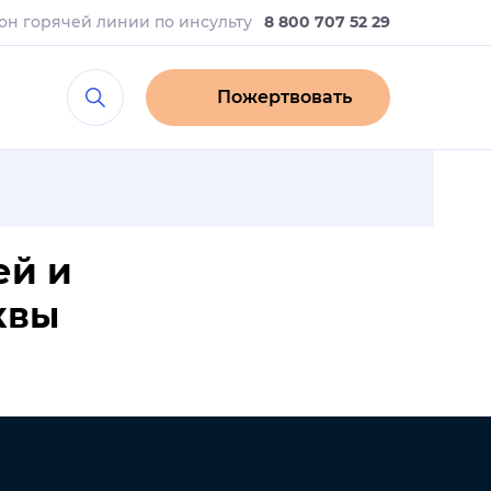
он горячей линии
по инсульту
8 800 707 52 29
Пожертвовать
ей и
квы