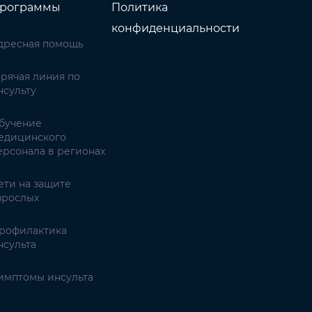
рограммы
Политика
конфиденциальности
дресная помощь
орячая линия по
нсульту
бучение
едицинского
ерсонала в регионах
ети на защите
зрослых
рофилактика
нсульта
имптомы инсульта