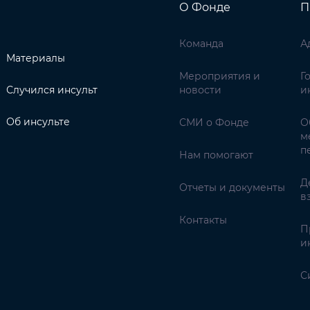
О Фонде
П
Команда
А
Материалы
Мероприятия и
Г
Случился инсульт
новости
и
Об инсульте
СМИ о Фонде
О
м
п
Нам помогают
Д
Отчеты и документы
в
Контакты
П
и
С