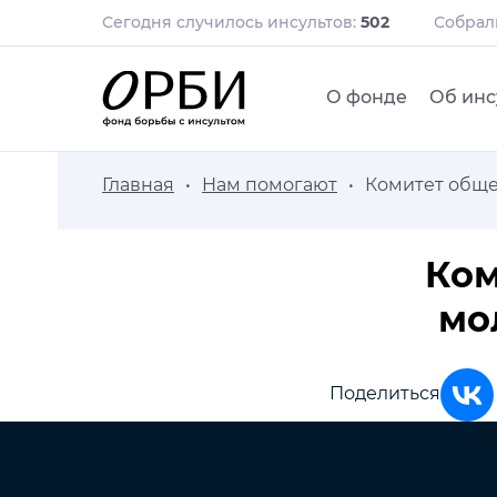
Сегодня случилось инсультов:
502
Собра
О фонде
Об инс
Главная
Нам помогают
Комитет обще
Ком
мо
Поделиться