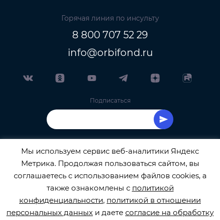
Горячая линия по инсульту
8 800 707 52 29
info@orbifond.ru
Подписаться
Мы используем сервис веб-аналитики Яндекс
Метрика. Продолжая пользоваться сайтом, вы
ОФИЦИАЛЬНЫЙ ОПЕРАТОР ОБРАБОТКИ
соглашаетесь с использованием файлов cookies, а
также ознакомлены с
политикой
ПЕРСОНАЛЬНЫХ ДАННЫХ РЕГИСТРАЦИОННЫЙ
конфиденциальности
,
политикой в отношении
персональных данных
и даете
согласие на обработку
НОМЕР 77-22-133540