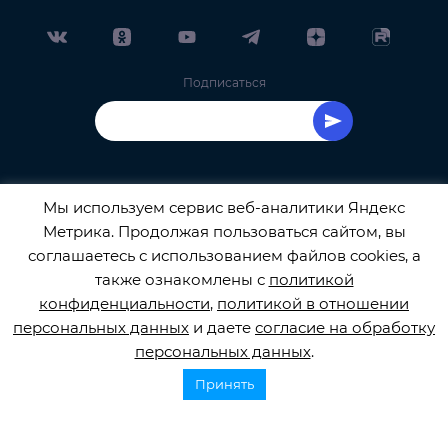
Подписаться
Мы используем сервис веб-аналитики Яндекс
Метрика. Продолжая пользоваться сайтом, вы
ОФИЦИАЛЬНЫЙ ОПЕРАТОР ОБРАБОТКИ
соглашаетесь с использованием файлов cookies, а
также ознакомлены с
политикой
ПЕРСОНАЛЬНЫХ ДАННЫХ РЕГИСТРАЦИОННЫЙ
конфиденциальности
,
политикой в отношении
персональных данных
и даете
согласие на обработку
НОМЕР 77-22-133540
персональных данных
.
Сбор закрыт! Спасибо, что помогли в сборе средств.
Принять
© 2026
orbifond.ru
Все права защищены